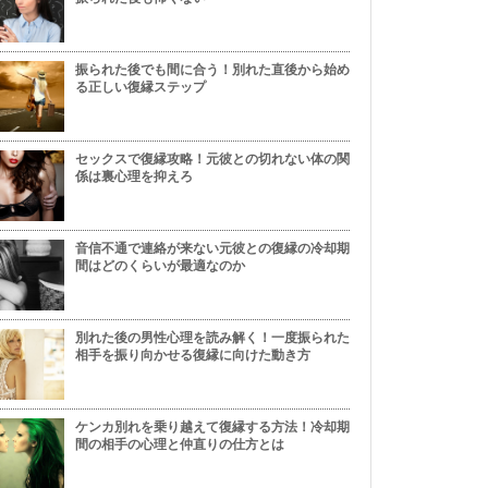
振られた後でも間に合う！別れた直後から始め
る正しい復縁ステップ
セックスで復縁攻略！元彼との切れない体の関
係は裏心理を抑えろ
音信不通で連絡が来ない元彼との復縁の冷却期
間はどのくらいが最適なのか
別れた後の男性心理を読み解く！一度振られた
相手を振り向かせる復縁に向けた動き方
ケンカ別れを乗り越えて復縁する方法！冷却期
間の相手の心理と仲直りの仕方とは