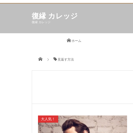
復縁 カレッジ
復縁 カレッジ
ホーム
見返す方法
大人気！