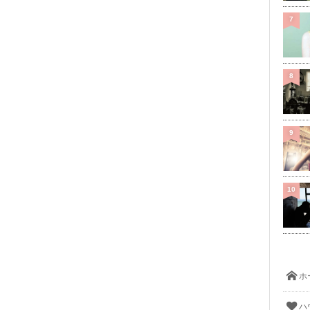
7
8
9
10
ホ
ハ