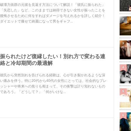
破壊力抜群の元彼を見返す方法について解説！「彼氏に振られた」
「失恋した」など、このままでは納得できない女性が振ったことを
後悔させるために何をすればダメージを与えれるかを詳しく紹介！
2
ダイエットで痩せて綺麗になって男をギャフ...
3
振られたけど復縁したい！別れ方で変わる連
絡と冷却期間の最適解
4
彼氏から突然別れを告げられる経験は、心が引き裂かれるような深
い痛みを伴う。特に20代から40代の女性にとっては、社会的なプレ
ッシャーや将来への焦りも相まって、その衝撃は計り知れないもの
5
であろう。「どうして？」「何がいけな...
6