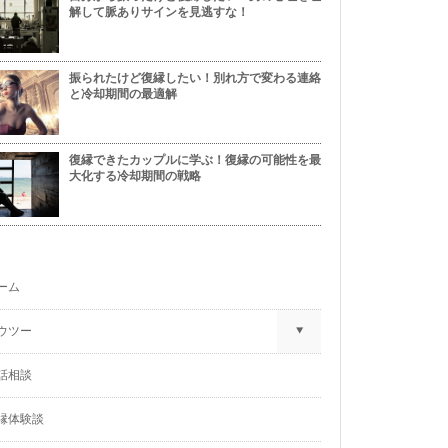
解して脈ありサインを見逃すな！
振られたけど復縁したい！別れ方で変わる連絡
と冷却期間の最適解
復縁できたカップルに学ぶ！復縁の可能性を最
大化する冷却期間の戦略
ーム
ウツー
話相談
縁体験談