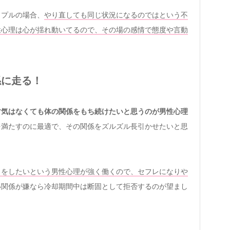
ップルの場合、
やり直しても同じ状況になるのではという不
性心理は心が揺れ動いてるので、その場の感情で態度や言動
係に走る！
す気はなくても体の関係をもち続けたいと思うのが男性心理
を満たすのに最適で、その関係をズルズル長引かせたいと思
しをしたいという男性心理が強く働くので、セフレになりや
い関係が嫌なら冷却期間中は断固として拒否するのが望まし