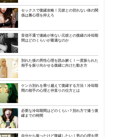
セックスで復縁攻略！元彼との切れない体の関
係は裏心理を抑えろ
音信不通で連絡が来ない元彼との復縁の冷却期
間はどのくらいが最適なのか
別れた後の男性心理を読み解く！一度振られた
相手を振り向かせる復縁に向けた動き方
ケンカ別れを乗り越えて復縁する方法！冷却期
間の相手の心理と仲直りの仕方とは
必要な冷却期間はどのくらい？別れ方で違う復
縁までの時間
自分から振ったけど復縁したい！男の心理を理