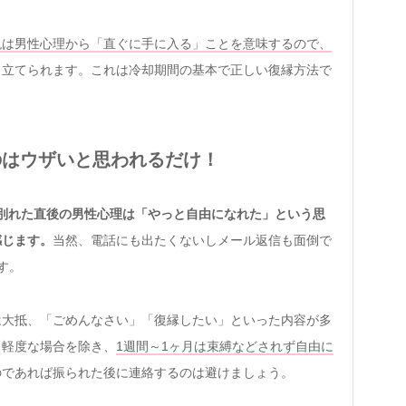
現は男性心理から「直ぐに手に入る」ことを意味するので、
き立てられます。これは冷却期間の基本で正しい復縁方法で
。
のはウザいと思われるだけ！
別れた直後の男性心理は「やっと自由になれた」という思
感じます。
当然、電話にも出たくないしメール返信も面倒で
す。
は大抵、「ごめんなさい」「復縁したい」といった内容が多
。軽度な場合を除き、
1週間～1ヶ月は束縛などされず自由に
のであれば振られた後に連絡するのは避けましょう。