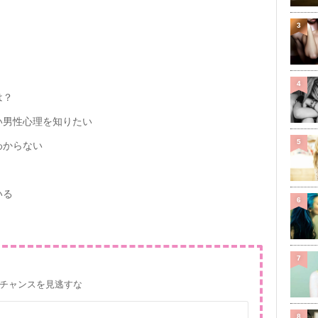
3
4
は？
い男性心理を知りたい
5
わからない
いる
6
7
チャンスを見逃すな
8