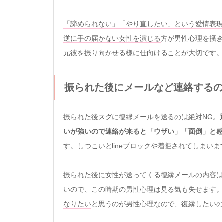
「諦められない」「やり直したい」という愛情表
逆に手の届かない女性を演じる
方が男性心理を掻
元彼を振り向かせる様に仕向けることが大切です
振られた後にメールなど連絡する
振られた後スグに復縁メールを送るのは絶対NG。
いが強いので連絡が来ると「ウザい」「面倒」と
す。しつこいとlineブロックや着拒されてしまいま
振られた後に女性が送ってくる復縁メールの内容
いので、この時期の男性心理は見る気も失せます
なりたい
と思うのが男性心理なので、復縁したい