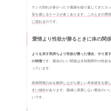
ケンカ別れが多かったり復縁を繰り返してきたカ
安を感じるケースが多くあります。このときの男
に現れる
のです。
愛情より性欲が勝るときに体の関
よりを戻す気持ちより性欲が勝った場合、やり直
の特徴
です。都合のいい関係は冷却期間中の性欲
っています。
肉体関係のみを維持しながら新しい本命彼女を探
すい傾向
があります。復縁に発展しない都合のい
いです。